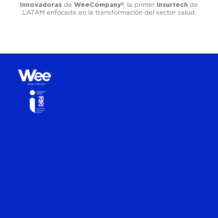
de
, la primer
de
innovadoras
WeeCompany
Insurtech
®
LATAM enfocada en la transformación del sector salud.